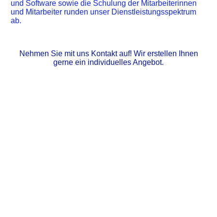
und Software sowie die Schulung der Mitarbeiterinnen
und Mitarbeiter runden unser Dienstleistungsspektrum
ab.
Nehmen Sie mit uns Kontakt auf! Wir erstellen Ihnen
gerne ein individuelles Angebot.
Cookie-Einstellungen
Diese Webseite verwendet Cookies, um Besuchern ein optimales
Nutzererlebnis zu bieten. Bestimmte Inhalte von Drittanbietern werden
nur angezeigt, wenn die entsprechende Option aktiviert ist. Die
Datenverarbeitung kann dann auch in einem Drittland erfolgen.
Weitere Informationen hierzu in der Datenschutzerklärung.