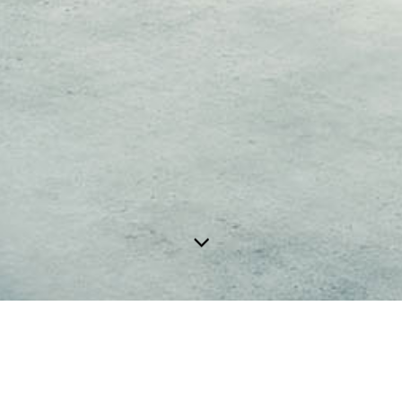
lebnis zu bieten. Bestimmte Inhalte von Drittanbietern werden nur ang
e Informationen hierzu in der Datenschutzerklärung.
utz vor Hackerangriffen und zur Gewährleistung eines konsistenten un