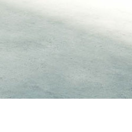
ezeigt, wenn die entsprechende Option aktiviert ist. Die
d der Nachfrage angepassten Erscheinungsbilds der Seite.